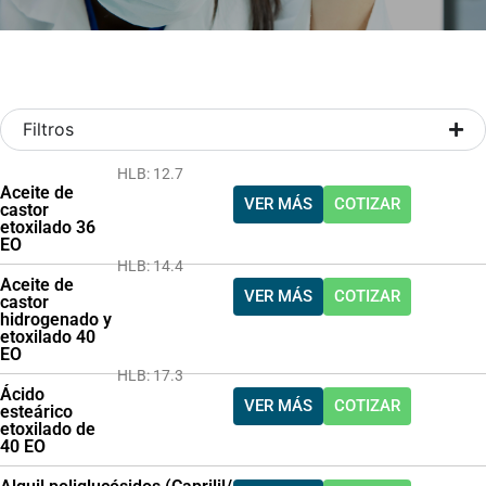
Filtros
HLB: 12.7
Aceite de
VER MÁS
COTIZAR
castor
etoxilado 36
EO
HLB: 14.4
Aceite de
VER MÁS
COTIZAR
castor
hidrogenado y
etoxilado 40
EO
HLB: 17.3
Ácido
VER MÁS
COTIZAR
esteárico
etoxilado de
40 EO