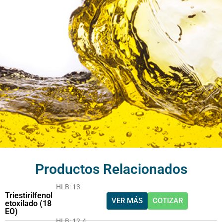
Productos Relacionados
HLB: 13
Triestirilfenol
VER MÁS
COTIZAR
etoxilado (18
EO)
HLB: 12.4