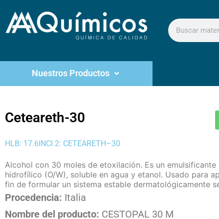
Nuestros Productos
Ceteareth-30
HLB: 17.6
INCI 2: CETEARETH–30
Alcohol con 30 moles de etoxilación. Es un emulsificante
hidrofílico (O/W), soluble en agua y etanol. Usado para a
fin de formular un sistema estable dermatológicamente s
Procedencia:
Italia
Nombre del producto:
CESTOPAL 30 M