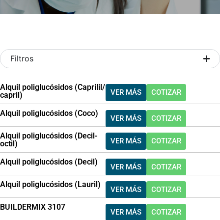
Filtros
Alquil poliglucósidos (Caprilil/
VER MÁS
COTIZAR
capril)
Alquil poliglucósidos (Coco)
VER MÁS
COTIZAR
Alquil poliglucósidos (Decil-
VER MÁS
COTIZAR
octil)
Alquil poliglucósidos (Decil)
VER MÁS
COTIZAR
Alquil poliglucósidos (Lauril)
VER MÁS
COTIZAR
BUILDERMIX 3107
VER MÁS
COTIZAR