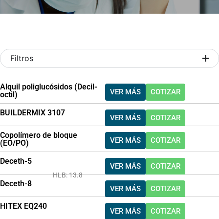
Filtros
Alquil poliglucósidos (Decil-
VER MÁS
COTIZAR
octil)
BUILDERMIX 3107
VER MÁS
COTIZAR
Copolímero de bloque
VER MÁS
COTIZAR
(EO/PO)
Deceth-5
VER MÁS
COTIZAR
HLB: 13.8
Deceth-8
VER MÁS
COTIZAR
HITEX EQ240
VER MÁS
COTIZAR