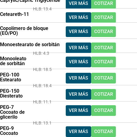
Caprylic/capric Triglyceride
VER MÁS
COTIZAR
HLB: 13.4
Ceteareth-11
VER MÁS
COTIZAR
Copolímero de bloque
VER MÁS
COTIZAR
(EO/PO)
Monoestearato de sorbitán
VER MÁS
COTIZAR
HLB: 4.3
Monooleato
VER MÁS
COTIZAR
de sorbitán
HLB: 18.5
PEG-100
VER MÁS
COTIZAR
Estearato
HLB: 18.4
PEG-150
VER MÁS
COTIZAR
Diesterato
HLB: 11.1
PEG-7
VER MÁS
COTIZAR
Cocoato de
glicerilo
HLB: 13.1
PEG-9
VER MÁS
COTIZAR
Cocoato